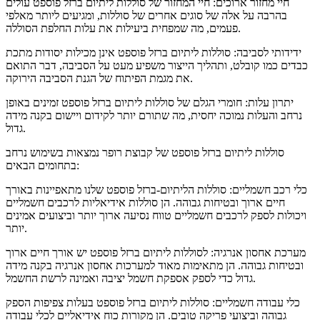
חיי מחזור ארוכים: חיי המחזור של סוללות ליתיום ברזל פוספט עולים
בהרבה על אלה של סוגים אחרים של סוללות, ומגיעים ליותר מאלפי
פעמים, מה שמפחית ביעילות את עלות החלפת הסוללה.
ידידותי לסביבה: סוללות ליתיום ברזל פוספט אינן מכילות יסודות מתכת
כבדים כמו קובלט, ותהליך הייצור משפיע מעט על הסביבה, דבר התואם
את מגמת הפיתוח של הגנת הסביבה הירוקה.
יתרון עלות: חומרי הגלם של סוללות ליתיום ברזל פוספט זמינים באופן
נרחב והעלות נמוכה יחסית, מה שתורם יותר לקידום ויישום בקנה מידה
גדול.
סוללות ליתיום ברזל פוספט של קבוצת רופר נמצאות בשימוש נרחב
בתחומים הבאים:
כלי רכב חשמליים: סוללות הליתיום-ברזל פוספט שלנו מתאפיינות באורך
חיים ארוך ובטיחות גבוהה. הן סוללות אידיאליות לרכבים חשמליים
ויכולות לספק לרכבים חשמליים טווח נסיעה ארוך יותר וביצועים אמינים
יותר.
מערכת אחסון אנרגיה: לסוללות ליתיום ברזל פוספט יש אורך חיים ארוך
ובטיחות גבוהה. הן מתאימות מאוד למערכות אחסון אנרגיה בקנה מידה
גדול כדי לספק אספקת חשמל יציבה ואמינה לרשת החשמל.
כלי עבודה חשמליים: סוללות ליתיום ברזל פוספט בעלות צפיפות הספק
גבוהה וביצועי פריקה טובים. הן מקורות כוח אידיאליים לכלי עבודה