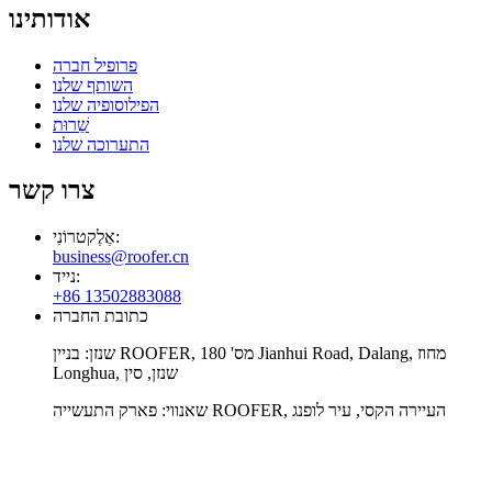
אודותינו
פרופיל חברה
השותף שלנו
הפילוסופיה שלנו
שֵׁרוּת
התערוכה שלנו
צרו קשר
אֶלֶקטרוֹנִי:
business@roofer.cn
נייד:
+86 13502883088
כתובת החברה
שנזן: בניין ROOFER, מס' 180 Jianhui Road, Dalang, מחוז
Longhua, שנזן, סין
שאנווי: פארק התעשייה ROOFER, העיירה הקסי, עיר לופנג
וואטסאפ