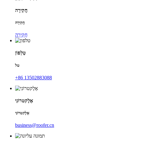
חֲקִירָה
חֲקִירָה
חֲקִירָה
טֵלֵפוֹן
טל
+86 13502883088
אֶלֶקטרוֹנִי
אֶלֶקטרוֹנִי
business@roofer.cn