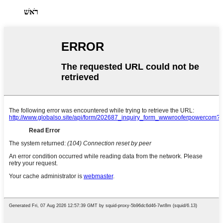
רֹאשׁ