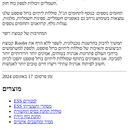
חשמליים ויכולות לספק כוח חזק.
תחומים נוספים: בנוסף לתחומים הנ"ל, סוללות ליתיום ברזל פוספט שלנו
נמצאות בשימוש נרחב גם באופניים חשמליים, ספינות חשמליות, מלגזות,
עגלות גולף, קרוואנים ותחומים נוספים.
המחויבות של קבוצת רופר
קבוצת Roofer תמשיך לדבוק בחדשנות טכנולוגית, לשפר ללא הרף את
הביצועים והאיכות של סוללות ליתיום ברזל פוספט, ולספק למשתמשים
ברחבי העולם פתרונות אנרגיה בטוחים, אמינים יותר וידידותיים יותר
לסביבה. אנו מאמינים בתוקף שסוללות ליתיום ברזל פוספט יהפכו לכיוון
חשוב לפיתוח אנרגיה עתידי וייצרו חיים טובים יותר לאנושות.
זמן פרסום: 17 באוגוסט 2024
מוצרים
ESS למגורים
ESS מסחרי ותעשייתי
סוללת תחנת בסיס תקשורת
תחנת כוח ניידת
ממיר ומחשבים אישיים