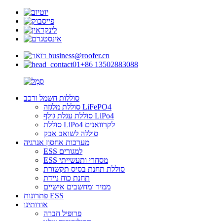
business@roofer.cn
+86 13502883088
סוללות חשמל ורכב
סוללת מלגזה LiFePO4
סוללת עגלת גולף LiPo4
סוללת LiPo4 לקרוואנים
סוללה לשואב אבק
מערכות אחסון אנרגיה
ESS למגורים
ESS מסחרי ותעשייתי
סוללת תחנת בסיס תקשורת
תחנת כוח ניידת
ממיר ומחשבים אישיים
פתרונות ESS
אודותינו
פרופיל חברה