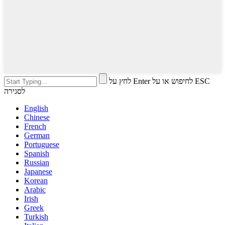
לחץ על Enter לחיפוש או על ESC
לסגירה
English
Chinese
French
German
Portuguese
Spanish
Russian
Japanese
Korean
Arabic
Irish
Greek
Turkish