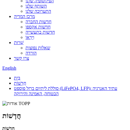
הפילוסופיה שלנו
השותף שלנו
התערוכה שלנו
מרכז המדיה
חדשות החברה
חדשות אקספו
חדשות בתעשייה
וִידֵאוֹ
שֵׁרוּת
שאלות נפוצות
הורדה
צרו קשר
English
בַּיִת
חֲדָשׁוֹת
סוללת ליתיום ברזל פוספט (LiFePO4, LFP): עתיד האנרגיה
הבטוחה, האמינה והירוקה
חֲדָשׁוֹת
חֲדָשׁוֹת