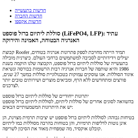
חדשות בתעשייה
חדשות החברה
חדשות אקספו
סוללת ליתיום ברזל פוספט (LiFePO4, LFP): עתיד
האנרגיה הבטוחה, האמינה והירוקה
קבוצת Roofer תמיד הייתה מחויבת לספק פתרונות אנרגיה בטוחים,
יעילים וידידותיים לסביבה למשתמשים ברחבי העולם. כיצרנית מובילה
בתעשייה של סוללות ליתיום ברזל פוספט, הקבוצה שלנו הוקמה בשנת
1986 והיא שותפה של חברות אנרגיה רבות הרשומות בבורסה ונשיאת
איגוד הסוללות. אנו עוסקים עמוקות בטכנולוגיית סוללות במשך 27 שנים,
פורצים ומתחדשים ללא הרף, ומביאים מוצרים ושירותים טובים יותר
לצרכנים.
יתרונות ייחודיים של סוללות ליתיום ברזל פוספט
בהשוואה לסוגים אחרים של סוללות ליתיום, לסוללות ליתיום ברזל פוספט
יש את היתרונות המשמעותיים הבאים:
בטיחות גבוהה: לסוללות ליתיום ברזל פוספט יש יציבות תרמית מצוינת, הן
אינן נוטות לדליפות תרמיות, והן בטוחות בהרבה מסוללות כמו ליתיום
קובלט אוקסיד, מה שמפחית מאוד את הסיכון לשריפה.