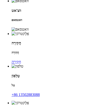
ווצ'אט
וואטסאפ
חֲקִירָה
חֲקִירָה
חֲקִירָה
טֵלֵפוֹן
טל
+86 13502883088