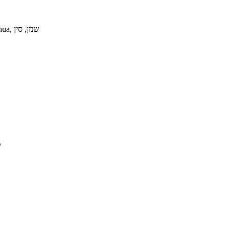
שנזן: בניין ROOFER, מס' 180 Jianhui Road, Dalang, מחוז Longhua, שנזן, סין
וואטסאפ
ק