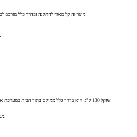
מוצר זה קל מאוד להתקנה ובדרך כלל מורכב לסט באמצעות אביזרי תמיכה או ארונות המותאמים אישית במפעל שלנו. בהתאם לצרכים שלכם, ניתן להשתמש בו לסצנות פנים וחוץ שונות.
המוצרים שלנו מתאימים לרוב הממירים בשוק, ונציגי הלקוחות שלנו ישלחו לכם הוראות התקנה מפורטות ושילובי ממירים תואמים לעיונכם.
ה-RF-A15 מגיע בחבילת סוללות יוקרתית עם קיבולת אנרגיה של עד 14.3 קילוואט-שעה עבור מודול בודד ועד 214.5 קילוואט-שעה במקביל.