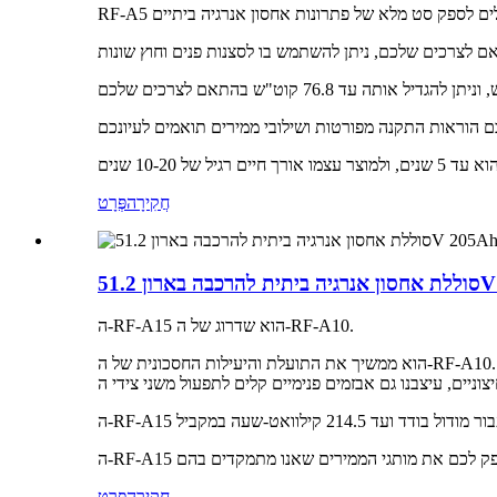
חֲקִירָה
פְּרָט
51.
ה-RF-A15 הוא שדרוג של ה-RF-A10.
הוא ממשיך את התועלת והיעילות החסכונית של ה-RF-A10. בשימוש יומיומי, מכיוון שה-RF-A15 שוקל 130 ק"ג, הוא בדרך כלל ממוקם בתוך הבית כמערכת אחסון אנרגיה ביתית נייחת. כדי להתאים
חֲקִירָה
פְּרָט