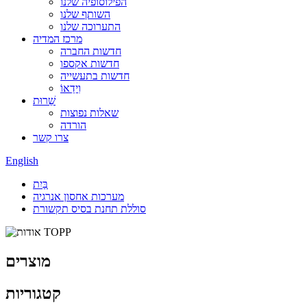
הפילוסופיה שלנו
השותף שלנו
התערוכה שלנו
מרכז המדיה
חדשות החברה
חדשות אקספו
חדשות בתעשייה
וִידֵאוֹ
שֵׁרוּת
שאלות נפוצות
הורדה
צרו קשר
English
בַּיִת
מערכות אחסון אנרגיה
סוללת תחנת בסיס תקשורת
מוצרים
קטגוריות