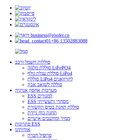
business@roofer.cn
+86 13502883088
סוללות חשמל ורכב
סוללת מלגזה LiFePO4
סוללת עגלת גולף LiPo4
סוללת LiPo4 לקרוואנים
סוללה לשואב אבק
מערכות אחסון אנרגיה
ESS למגורים
ESS מסחרי ותעשייתי
סוללת תחנת בסיס תקשורת
תחנת כוח ניידת
ממיר ומחשבים אישיים
פתרונות ESS
אודותינו
פרופיל חברה