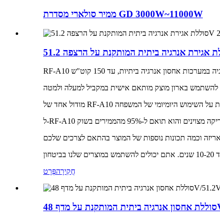
ממיר סולארי מסדרת GD 3000W~11000W
חֲקִירָה
פְּרָט
4