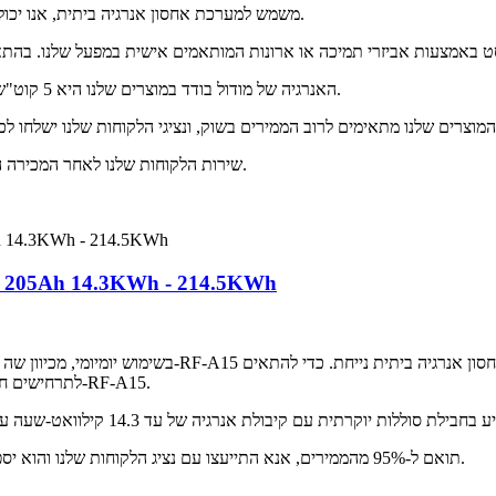
RF-A5 משמש למערכת אחסון אנרגיה ביתית, אנו יכולים לספק סט מלא של פתרונות אחסון אנרגיה ביתיים.
האנרגיה של מודול בודד במוצרים שלנו היא 5 קוט"ש, וניתן להגדיל אותה עד 76.8 קוט"ש בהתאם לצרכים שלכם.
שירות הלקוחות שלנו לאחר המכירה הוא עד 5 שנים, ולמוצר עצמו אורך חיים רגיל של 10-20 שנים.
סוללת אחסון אנרגיה ביתית להרכבה בארון 2V 205Ah 14.3KWh - 214.5KWh
לתרחישים חיצוניים, עיצבנו גם אבזמים פנימיים קלים לתפעול משני צידי ה-RF-A15.
ה-RF-A15 תואם ל-95% מהממירים, אנא התייעצו עם נציג הלקוחות שלנו והוא יספק לכם את מותגי הממירים שאנו מתמקדים בהם.