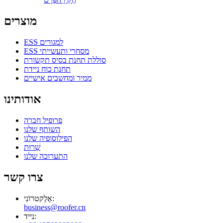
מוצרים
ESS למגורים
ESS מסחרי ותעשייתי
סוללת תחנת בסיס תקשורת
תחנת כוח ניידת
ממיר ומחשבים אישיים
אודותינו
פרופיל חברה
השותף שלנו
הפילוסופיה שלנו
שֵׁרוּת
התערוכה שלנו
צרו קשר
אֶלֶקטרוֹנִי:
business@roofer.cn
נייד: