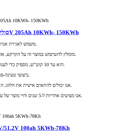
סוללת אגירת אנרגיה ביתית המותקנת על הרצפה 51.2V 205Ah 10KWh- 150KWh
RF-A10 משמש לאגירת אנרגיה במערכות אחסון אנרגיה ביתיות, עד 150 קוט"ש.
מומלץ להשתמש במוצר זה על הקרקע, או להשתמש בארון מוצק מותאם אישית במקביל למעלה ולמטה.
מודול אחד של RF-A10 הוא עד 10 קוט"ש, מספיק כדי לענות על השימוש היומיומי של המשפחה.
ל-RF-A10 ביצועי טעינה-פריקה מצוינים והוא תואם ל-95% מהממירים בשוק.
אנו יכולים להתאים אישית את הלוגו, האריזה וכמה תכונות נוספות של המוצר בהתאם לצרכים שלכם.
אנו מציעים אחריות ל-5 שנים וחיי מוצר של עד 10-20 שנים. אתם יכולים להשתמש במוצרים שלנו בביטחון.
סוללת אחסון אנרגיה ביתית המותקנת על מדף 8V/51.2V 100ah 5KWh-78Kh